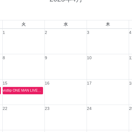
火
水
木
1
2
3
4
8
9
10
1
15
16
17
1
vistlip ONE MAN LIVE［Pop Seirḗn & Loud Poseidōn］〜Loud Poseidōn〜
22
23
24
2