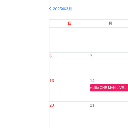
2025年3月
日
月
6
7
13
14
vistlip ONE MAN LIVE［Pop Seirḗn & Loud Poseidōn］〜Pop Seirḗn〜
20
21