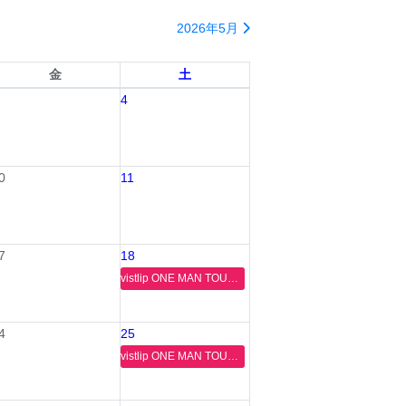
2026年5月
金
土
4
0
11
7
18
vistlip ONE MAN TOUR 2026 [Drawing Dawn]
4
25
vistlip ONE MAN TOUR 2026 [Drawing Dawn]