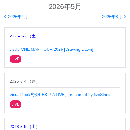
2026年5月
2026年4月
2026年6月
2026-5-2
（
土
）
vistlip ONE MAN TOUR 2026 [Drawing Dawn]
LIVE
2026-5-4
（
月
）
VisualRock 野外FES.「A LIVE」presented by fiveStars
LIVE
2026-5-9
（
土
）