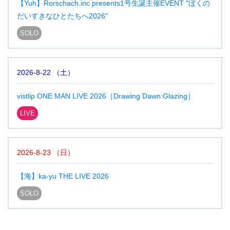
【Yuh】Rorschach.inc presents1号生誕主催EVENT "ぼくの
だいすきなひとたちへ2026"
SOLO
2026-8-22
（
土
）
vistlip ONE MAN LIVE 2026［Drawing Dawn:Glazing］
LIVE
2026-8-23
（
日
）
【海】ka-yu THE LIVE 2026
SOLO