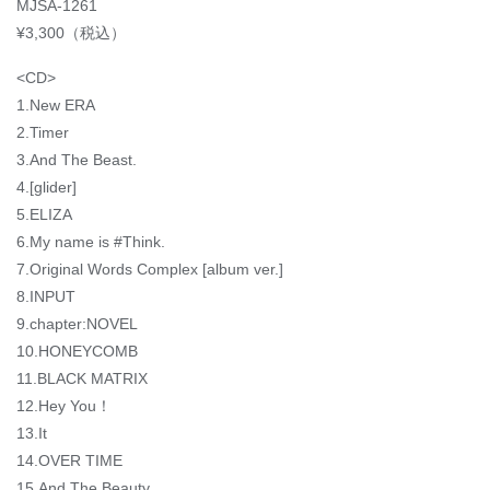
MJSA-1261
¥3,300（税込）
<CD>
1.New ERA
2.Timer
3.And The Beast.
4.[glider]
5.ELIZA
6.My name is #Think.
7.Original Words Complex [album ver.]
8.INPUT
9.chapter:NOVEL
10.HONEYCOMB
11.BLACK MATRIX
12.Hey You！
13.It
14.OVER TIME
15.And The Beauty.