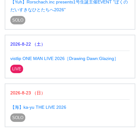
【Yuh】Rorschach.inc presents1号生誕主催EVENT "ぼくの
だいすきなひとたちへ2026"
SOLO
2026-8-22
（
土
）
vistlip ONE MAN LIVE 2026［Drawing Dawn:Glazing］
LIVE
2026-8-23
（
日
）
【海】ka-yu THE LIVE 2026
SOLO