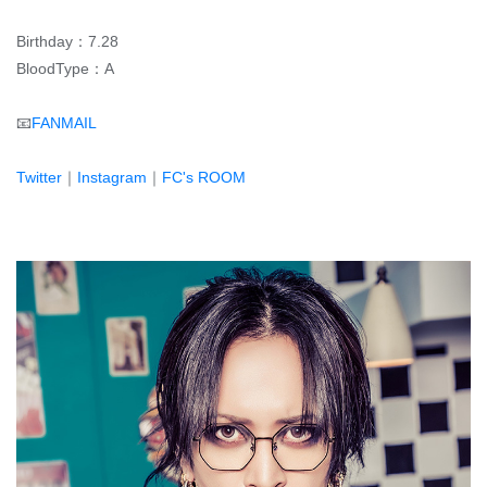
Birthday：7.28
BloodType：A
📧
FANMAIL
Twitter
｜
Instagram
｜
FC's ROOM