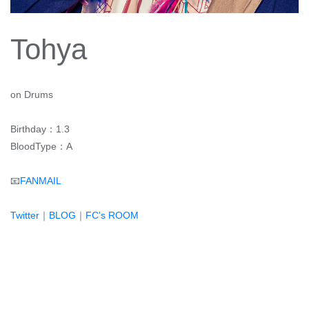
Tohya
on Drums
Birthday：1.3
BloodType：A
📧
FANMAIL
Twitter
｜
BLOG
｜
FC's ROOM