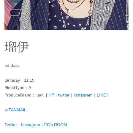
瑠伊
on Bass
Birthday：11.15
BloodType：A
ProduceBrand：luan. [
HP
｜
twitter
｜
Instagram
｜
LINE
]
📧
FANMAIL
Twitter
｜
Instagram
｜
FC's ROOM