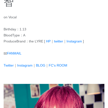
智
on Vocal
Birthday：1.13
BloodType：A
ProduceBrand：the LYRE [
HP
｜
twitter
｜
Instagram
]
📧
FANMAIL
Twitter
｜
Instagram
｜
BLOG
｜
FC's ROOM