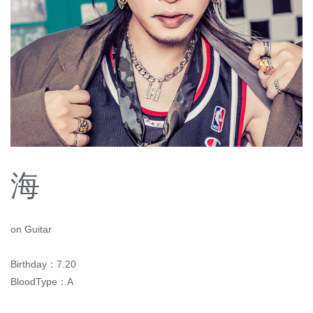
海
on Guitar
Birthday：7.20
BloodType：A