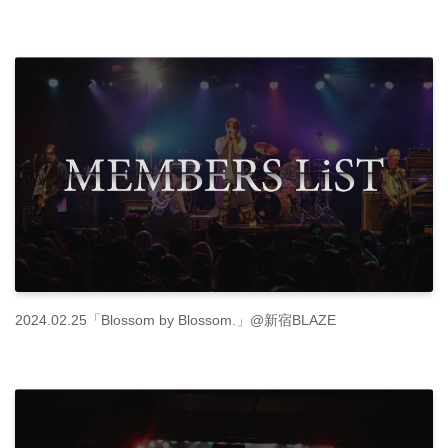
2024.02.25「Blossom by Blossom.」@新宿BLAZE