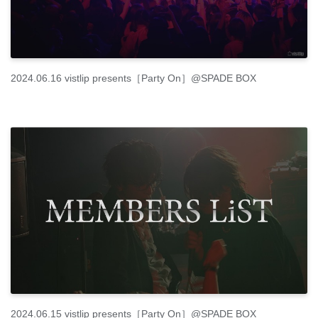
2024.06.16 vistlip presents［Party On］@SPADE BOX
2024.06.15 vistlip presents［Party On］@SPADE BOX