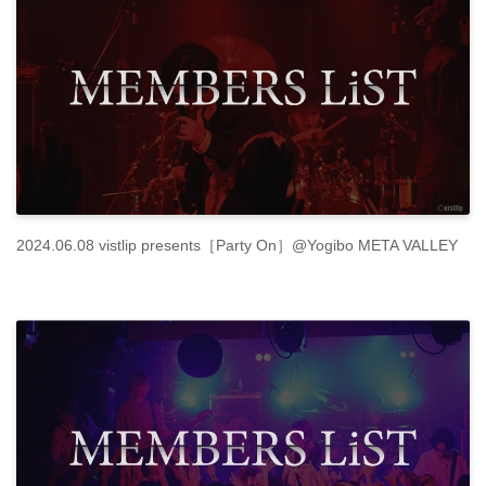
2024.06.08 vistlip presents［Party On］@Yogibo META VALLEY