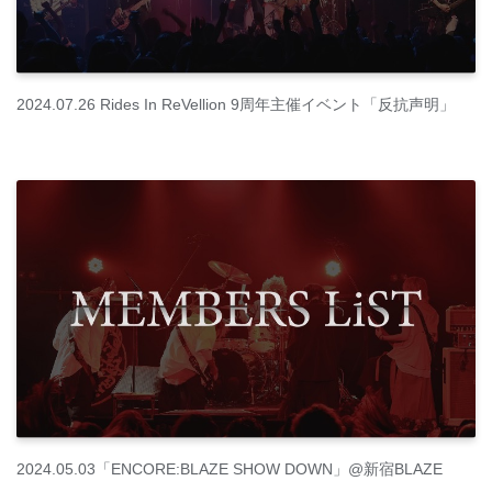
2024.07.26 Rides In ReVellion 9周年主催イベント「反抗声明」
2024.05.03「ENCORE:BLAZE SHOW DOWN」@新宿BLAZE