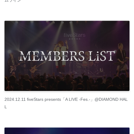
ムライン
2024.12.11 fiveStars presents「A LIVE -Fes.-」@DIAMOND HAL
L