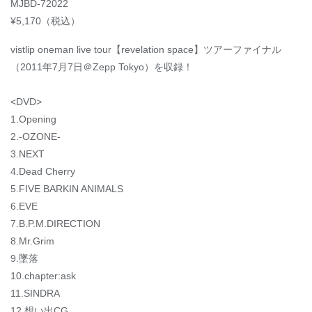
MJBD-72022
¥5,170（税込）
vistlip oneman live tour【revelation space】ツアーファイナル
（2011年7月7日＠Zepp Tokyo）を収録！
<DVD>
1.Opening
2.-OZONE-
3.NEXT
4.Dead Cherry
5.FIVE BARKIN ANIMALS
6.EVE
7.B.P.M.DIRECTION
8.Mr.Grim
9.墜落
10.chapter:ask
11.SINDRA
12.想い出CG