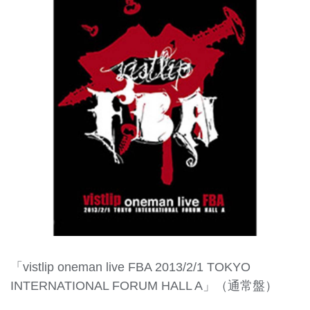
「vistlip oneman live FBA 2013/2/1 TOKYO
INTERNATIONAL FORUM HALL A」（通常盤）