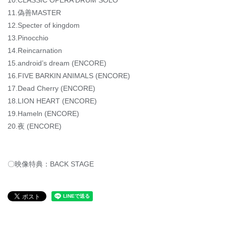
10.CLASSIC OPERA DRUM SOLO
11.偽善MASTER
12.Specter of kingdom
13.Pinocchio
14.Reincarnation
15.android’s dream (ENCORE)
16.FIVE BARKIN ANIMALS (ENCORE)
17.Dead Cherry (ENCORE)
18.LION HEART (ENCORE)
19.Hameln (ENCORE)
20.夜 (ENCORE)
〇映像特典：BACK STAGE