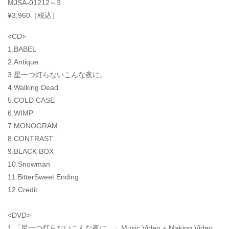
MJSA-01212～3
¥3,960（税込）
<CD>
1.BABEL
2.Antique
3.星一つ灯らないこんな夜に。
4.Walking Dead
5.COLD CASE
6.WIMP
7.MONOGRAM
8.CONTRAST
9.BLACK BOX
10.Snowman
11.BitterSweet Ending
12.Credit
<DVD>
1.「星一つ灯らないこんな夜に。」Music Video + Making Video