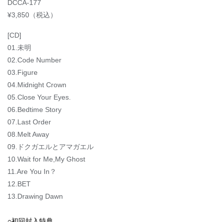
DCCA-177
¥3,850（税込）
[CD]
01.未明
02.Code Number
03.Figure
04.Midnight Crown
05.Close Your Eyes.
06.Bedtime Story
07.Last Order
08.Melt Away
09.ドクガエルとアマガエル
10.Wait for Me,My Ghost
11.Are You In？
12.BET
13.Drawing Dawn
○初回封入特典