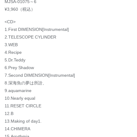
MJSA-01075～6
¥3,960（税込）
<CD>
1.First DIMENSION[Instrumental]
2.TELESCOPE CYLINDER
3.WEB
4.Recipe
5.Dr.Teddy
6.Prey Shadow
7.Second DIMENSION[Instrumental]
8.深海魚の夢は所詮、
9.aquamarine
10.Nearly equal
11.RESET CIRCLE
12.B
13.Making of day1.
14.CHIMERA
15.Arrythmia