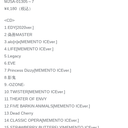
MJSA-01305～7
¥4,180（税込）
<CD>
1.EDY[2020ver.]
2.偽善MASTER
3.alo[n]e[MEMENTO ICEver.]
4.LIFE[MEMENTO ICEver.]
5.Legacy
6.EVE
7.Princess Dizzy[MEMENTO ICEver.]
8.影鬼
9.-OZONE-
10.TWISTER[MEMENTO ICEver.]
11.THEATER OF ENVY
12.FIVE BARKIN ANIMALS[MEMENTO ICEver.]
13.Dead Cherry
14.CLASSIC OPERA[MEMENTO ICEver.]
15.STRAWBERRY BUTTERFLY[MEMENTO ICEver.]