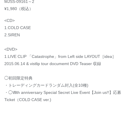
MJSS-09161～2
¥1,980（税込）
<CD>
1.COLD CASE
2.SIREN
<DVD>
1.LIVE CLIP 「Catastrophe」from Left side LAYOUT［idea］
2015.06.14 & vistlip tour documemt DVD Teaser 収録
◯初回限定特典
・トレーディングカードランダム封入(全10種)
・◯Ⅷth anniversary Special Secret Live Event【Join us!!】応募
Ticket（COLD CASE ver.)