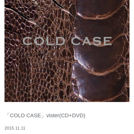
「COLD CASE」vister(CD+DVD)
2015.11.11