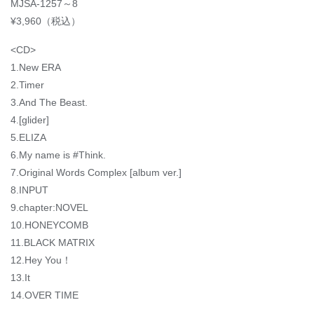
MJSA-1257～8
¥3,960（税込）
<CD>
1.New ERA
2.Timer
3.And The Beast.
4.[glider]
5.ELIZA
6.My name is #Think.
7.Original Words Complex [album ver.]
8.INPUT
9.chapter:NOVEL
10.HONEYCOMB
11.BLACK MATRIX
12.Hey You！
13.It
14.OVER TIME