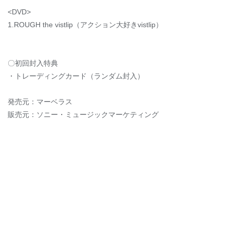
<DVD>
1.ROUGH the vistlip（アクション大好きvistlip）
〇初回封入特典
・トレーディングカード（ランダム封入）
発売元：マーベラス
販売元：ソニー・ミュージックマーケティング