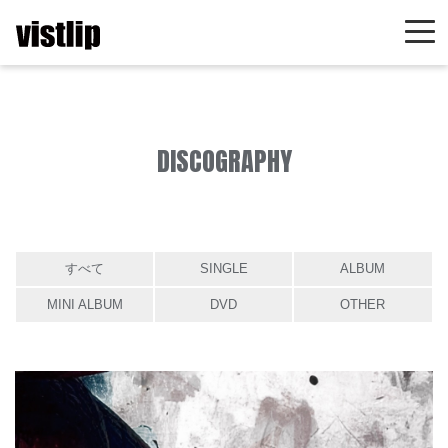
DISCOGRAPHY
すべて
SINGLE
ALBUM
MINI ALBUM
DVD
OTHER