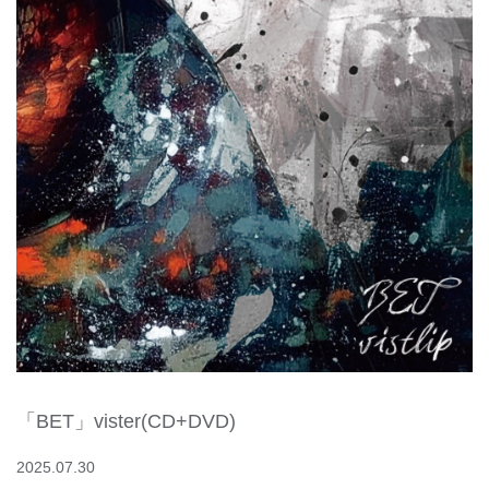
「BET」vister(CD+DVD)
2025.07.30