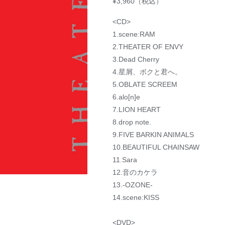
¥3,960（税込）
<CD>
1.scene:RAM
2.THEATER OF ENVY
3.Dead Cherry
4.星屑、ボクと君へ。
5.OBLATE SCREEM
6.alo[n]e
7.LION HEART
8.drop note.
9.FIVE BARKIN ANIMALS
10.BEAUTIFUL CHAINSAW
11.Sara
12.音のカケラ
13.-OZONE-
14.scene:KISS
<DVD>