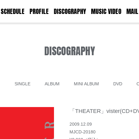
SCHEDULE
PROFILE
DISCOGRAPHY
MUSIC VIDEO
MAIL
DISCOGRAPHY
て
SINGLE
ALBUM
MINI ALBUM
DVD
「THEATER」vister(CD+D
2009.12.09
MJCD-20180