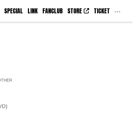
SPECIAL
LINK
FANCLUB
STORE
TICKET
OTHER
VD)