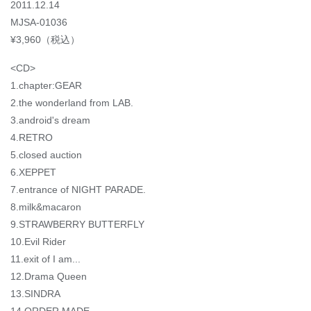
2011.12.14
MJSA-01036
¥3,960（税込）
<CD>
1.chapter:GEAR
2.the wonderland from LAB.
3.android's dream
4.RETRO
5.closed auction
6.XEPPET
7.entrance of NIGHT PARADE.
8.milk&macaron
9.STRAWBERRY BUTTERFLY
10.Evil Rider
11.exit of I am...
12.Drama Queen
13.SINDRA