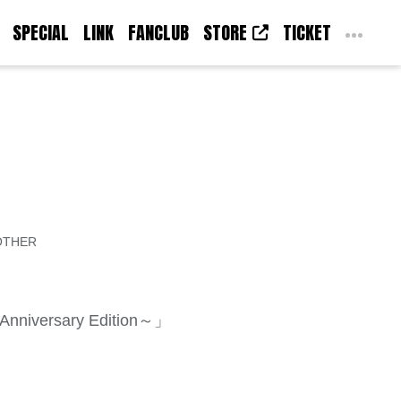
SPECIAL
LINK
FANCLUB
STORE
TICKET
OTHER
 Anniversary Edition～」