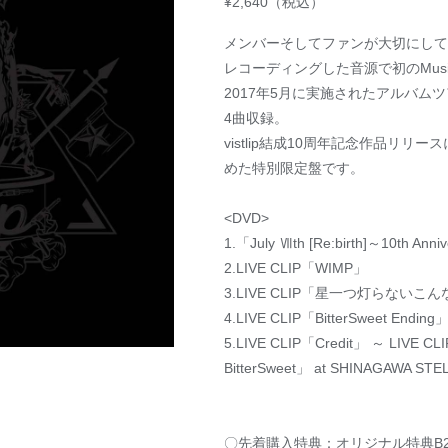
¥2,640（税込）
メンバーそしてファンが大切にしてきた楽曲
レコーディングした音源で初のMusic 
2017年5月に実施されたアルバムツアー「Ta
4曲収録。
vistlip結成10周年記念作品リ
めた特別限定盤です。
<DVD>
1.「July Ⅶth [Re:birth]～10th Anni
2.LIVE CLIP「WIMP」
3.LIVE CLIP「星一つ灯らないこ
4.LIVE CLIP「BitterSweet Ending
5.LIVE CLIP「Credit」 ～ LIVE CLI
BitterSweet」 at SHINAGAWA STE
〇先着購入特典：オリジナル特典B