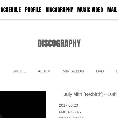
SCHEDULE
PROFILE
DISCOGRAPHY
MUSIC VIDEO
MAIL
DISCOGRAPHY
て
SINGLE
ALBUM
MINI ALBUM
DVD
「July Ⅶth [Re:birth]～10th
2017.08.23
MJBD-72245