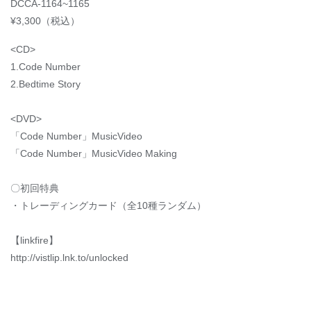
DCCA-1164~1165
¥3,300（税込）
<CD>
1.Code Number
2.Bedtime Story
<DVD>
「Code Number」MusicVideo
「Code Number」MusicVideo Making
〇初回特典
・トレーディングカード（全10種ランダム）
【linkfire】
http://vistlip.lnk.to/unlocked