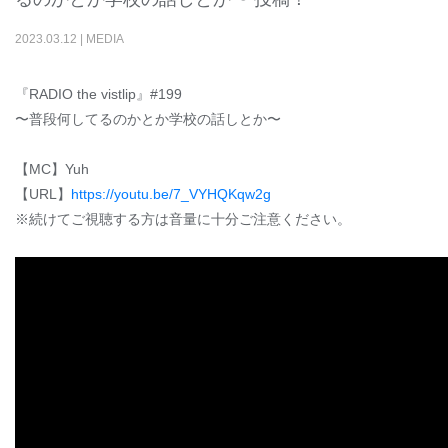
2023
.
03
.
12
|
MEDIA
『RADIO the vistlip』#199
〜普段何してるのかとか学校の話しとか〜
【MC】Yuh
【URL】
https://youtu.be/7_VYHQKqw2g
※続けてご視聴する方は音量に十分ご注意ください。