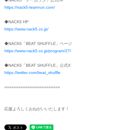
◆NACK5「チームラン」公式HP
https://nack5-teamrun.com/
◆NACK5 HP
https://www.nack5.co.jp/
◆NACK5「BEAT SHUFFLE」ページ
https://www.nack5.co.jp/program/27/
◆NACK5「BEAT SHUFFLE」公式X
https://twitter.com/beat_shuffle
========================
応援よろしくおねがいいたします！