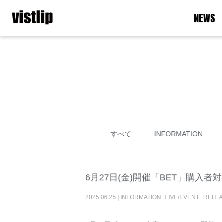
NEWS
すべて
INFORMATION
6月27日(金)開催「BET」購入
2025
.
06
.
25
|
INFORMATION
LIVE/EVENT
RELE