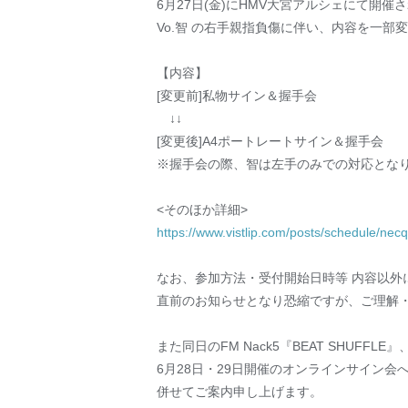
6月27日(金)にHMV大宮アルシェにて開
Vo.智 の右手親指負傷に伴い、内容を一部
【内容】
[変更前]私物サイン＆握手会
↓↓
[変更後]A4ポートレートサイン＆握手会
※握手会の際、智は左手のみでの対応とな
<そのほか詳細>
https://www.vistlip.com/posts/schedule/nec
なお、参加方法・受付開始日時等 内容以外
直前のお知らせとなり恐縮ですが、ご理解
また同日のFM Nack5『BEAT SHUFFLE』
6月28日・29日開催のオンラインサイン
併せてご案内申し上げます。