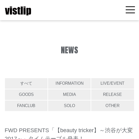
NEWS
すべて
INFORMATION
LIVE/EVENT
GOODS
MEDIA
RELEASE
FANCLUB
SOLO
OTHER
FWD PRESENTS「【beauty tricker】～渋谷が大変
2017～」タイムテーブル発表！