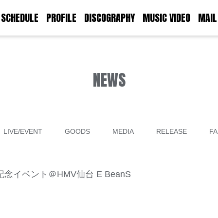
SCHEDULE
PROFILE
DISCOGRAPHY
MUSIC VIDEO
MAIL
NEWS
LIVE/EVENT
GOODS
MEDIA
RELEASE
FA
売記念イベント＠HMV仙台 E BeanS