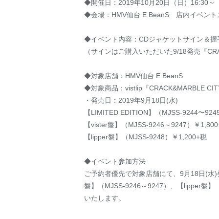
◆開催日：2019年10月20日（日）16:30～
◆会場：HMV仙台 E BeanS 店内イベ
◆イベント内容：CDジャケットサイン＆握
（サインはご購入いただいた9/18発売『CRA
◆対象店舗：HMV仙台 E BeanS
◆対象商品：vistlip『CRACK&MARBLE C
・発売日：2019年9月18日(水)
【LIMITED EDITION】（MJSS-9244〜924
【vister盤】（MJSS-9246～9247）￥1,80
【lipper盤】（MJSS-9248）￥1,200+税
◆イベント参加方法
ご予約者優先で対象店舗にて、9月18日(水)発売vis
盤】（MJSS-9246～9247）、【lip
いたします。