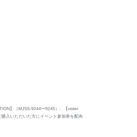
N】（MJSS-9244〜9245）、【vister
不可)をご購入いただいた方にイベント参加券を配布