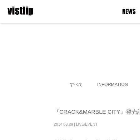
NEWS
すべて
INFORMATION
『CRACK&MARBLE CITY』発
2014
.
08
.
29
|
LIVE/EVENT