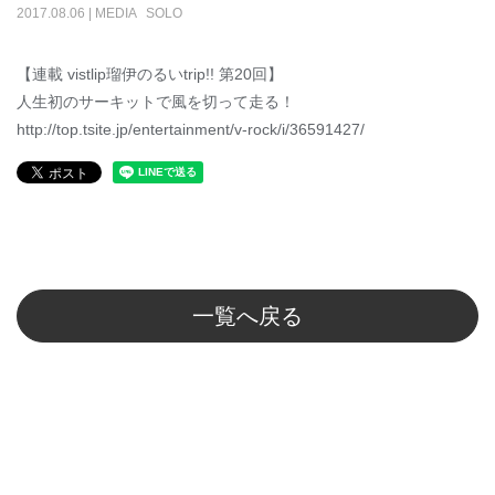
2017
.
08
.
06
|
MEDIA
SOLO
【連載 vistlip瑠伊のるいtrip!! 第20回】
人生初のサーキットで風を切って走る！
http://top.tsite.jp/entertainment/v-rock/i/36591427/
一覧へ戻る