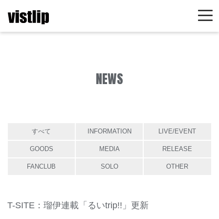
NEWS
すべて
INFORMATION
LIVE/EVENT
GOODS
MEDIA
RELEASE
FANCLUB
SOLO
OTHER
T-SITE：瑠伊連載「るいtrip!!」更新