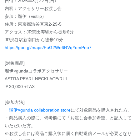
日付：2026年3月22日(日)
内容：アクセサリーお渡し会
参加：瑠伊（vistlip）
住所：東京都渋谷区東2-29-5
アクセス：JR恵比寿駅から徒歩6分
JR渋谷駅新南口から徒歩10分
https://goo.gl/maps/FuG2We6RVqYomPno7
[対象商品]
瑠伊×gundaコラボアクセサリー
ASTRA PEARL NECKLACE/RUI
￥30,000 +TAX
[参加方法]
・
瑠伊×gunda collaboration store
にて対象商品を購入された方。
・
商品購入の際に、備考欄にて「お渡し会参加希望」と記入
して
いただいた方。
※お渡し会には商品ご購入後に届く自動返信メールが必要となり