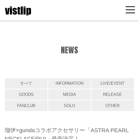
NEWS
すべて
INFORMATION
LIVE/EVENT
GOODS
MEDIA
RELEASE
FANCLUB
SOLO
OTHER
瑠伊×gundaコラボアクセサリー「ASTRA PEARL
NECKLACE/RUI」発売決定！