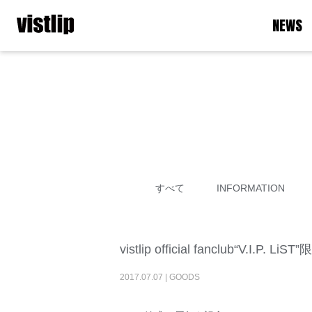
NEWS
すべて
INFORMATION
vistlip official fanclub
2017
.
07
.
07
|
GOODS