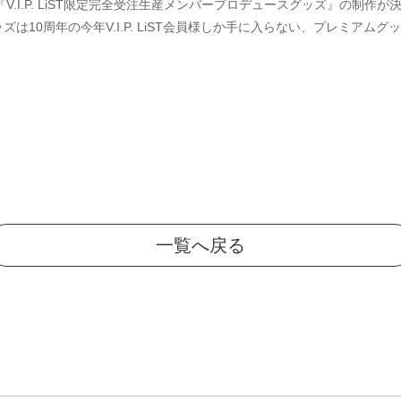
LiSTでは『V.I.P. LiST限定完全受注生産メンバープロデュースグッズ』の制
10周年の今年V.I.P. LiST会員様しか手に入らない、プレミアムグ
一覧へ戻る