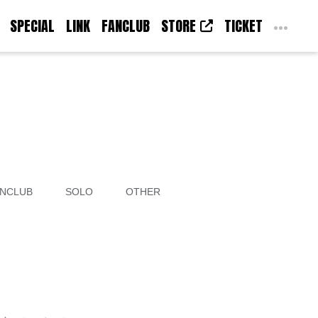
SPECIAL
LINK
FANCLUB
STORE
TICKET
NCLUB
SOLO
OTHER
！