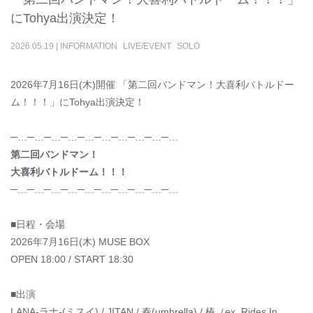
にTohya出演決定！
2026
.
05
.
19
|
INFORMATION
LIVE/EVENT
SOLO
2026年7月16日(木)開催 「第二回バンドマン！大喜利バトルドー
ム！！！」にTohya出演決定！
─…─…─…─…─…─…─…─…─…─…
第二回バンドマン！
大喜利バトルドーム！！！
─…─…─…─…─…─…─…─…─…─…
■日程・会場
2026年7月16日(木) MUSE BOX
OPEN 18:00 / START 18:30
■出演
LANA-ラナ-(ミスイ) / JITAN / 春(umbrella) / 椿（ex. Rides In