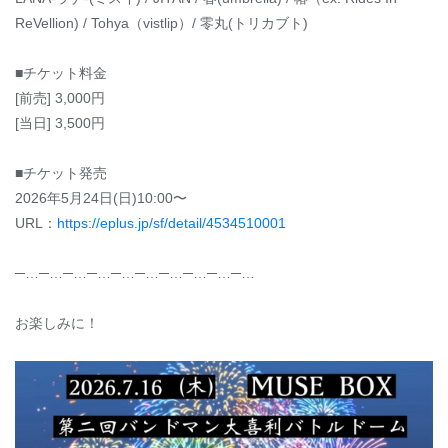
ReVellion) / Tohya（vistlip）/ 零丸(トリカブト)
■チケット料金
[前売] 3,000円
[当日] 3,500円
■チケット発売
2026年5月24日(日)10:00〜
URL：
https://eplus.jp/sf/detail/4534510001
─…─…─…─…─…─…─…─…─…─…
お楽しみに！