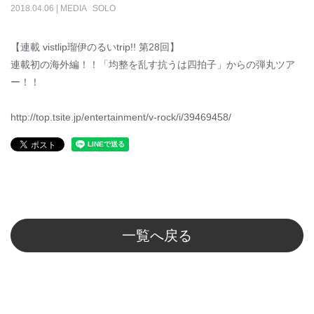
2018
.
04
.
06
|
MEDIA
SOLO
【連載 vistlip瑠伊のるいtrip!! 第28回】
連載初の海外編！！「均整を乱す抗うは四拍子」からの弾丸ツア
ー！！
http://top.tsite.jp/entertainment/v-rock/i/39469458/
一覧へ戻る