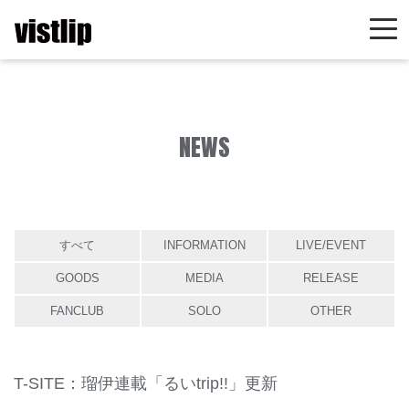
NEWS
すべて
INFORMATION
LIVE/EVENT
GOODS
MEDIA
RELEASE
FANCLUB
SOLO
OTHER
T-SITE：瑠伊連載「るいtrip!!」更新