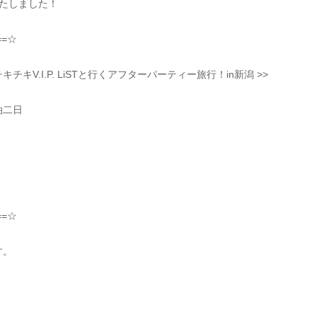
定いたしました！
==☆
キV.I.P. LiSTと行くアフターパーティー旅行！in新潟 >>
泊二日
==☆
す。