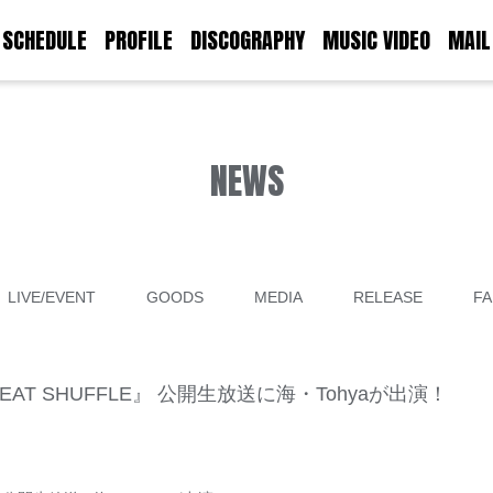
SCHEDULE
PROFILE
DISCOGRAPHY
MUSIC VIDEO
MAIL
NEWS
LIVE/EVENT
GOODS
MEDIA
RELEASE
FA
『BEAT SHUFFLE』 公開生放送に海・Tohyaが出演！