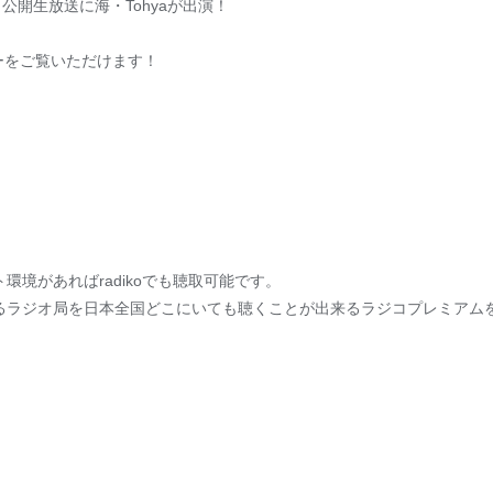
FLE』公開生放送に海・Tohyaが出演！
ーをご覧いただけます！
環境があればradikoでも聴取可能です。
るラジオ局を日本全国どこにいても聴くことが出来るラジコプレミアム