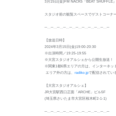
3月15日(金)FM NACK5『BEAT SHUF
スタジオ前の観覧スペースでゲストコーナ
─…─…─…─…─…─…─…─…─…─…─
【放送日時】
2024年3月15日(金)19:00-20:30
※出演時間／19:25-19:55
※大宮スタジオアルシェから公開生放送！
※関東1都6県エリアの方は、インターネット
エリア外の方は、
radiko.jp
で配信されてい
【大宮スタジオアルシェ】
JR大宮駅西口正面「ARCHE」ビル5F
(埼玉県さいたま市大宮区桜木町2-1-1)
─…─…─…─…─…─…─…─…─…─…─