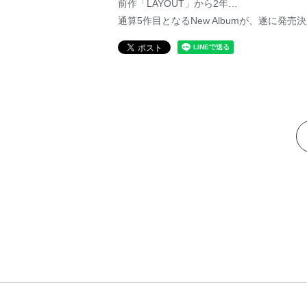
前作「LAYOUT」から2年…
通算5作目となるNew Albumが、遂に発売