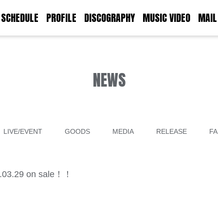
SCHEDULE
PROFILE
DISCOGRAPHY
MUSIC VIDEO
MAIL
NEWS
LIVE/EVENT
GOODS
MEDIA
RELEASE
FA
.29 on sale！！