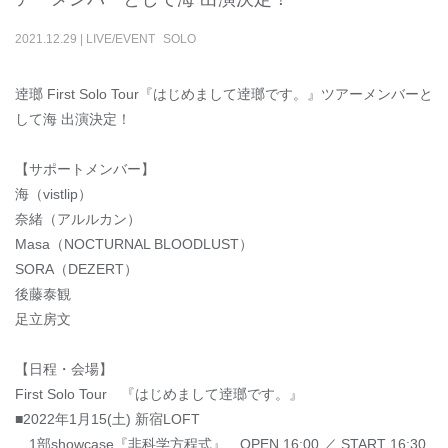
2021
.
12
.
29
|
LIVE/EVENT
SOLO
逹瑯 First Solo Tour『はじめまして逹瑯です。』ツアーメンバーと
して海 出演決定！
【サポートメンバー】
海（vistlip）
奈緒（アルルカン）
Masa（NOCTURNAL BLOODLUST）
SORA（DEZERT）
後藤泰観
足立房文
【日程・会場】
First Solo Tour 『はじめまして逹瑯です。』
■2022年1月15(土) 新宿LOFT
1部showcase『非科学方程式』 OPEN 16:00 ／ START 16:30