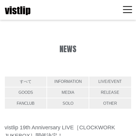
NEWS
すべて
INFORMATION
LIVE/EVENT
GOODS
MEDIA
RELEASE
FANCLUB
SOLO
OTHER
vistlip 19th Anniversary LIVE［CLOCKWORK
JUKEBOX］開催決定！