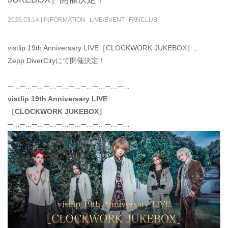
2026
.
03
.
14
|
INFORMATION
LIVE/EVENT
FANCLUB
vistlip 19th Anniversary LIVE［CLOCKWORK JUKEBOX］、
Zepp DiverCityにて開催決定！
─…─…─…─…─…─…─…─…─…─…
vistlip 19th Anniversary LIVE
［CLOCKWORK JUKEBOX］
─…─…─…─…─…─…─…─…─…─…