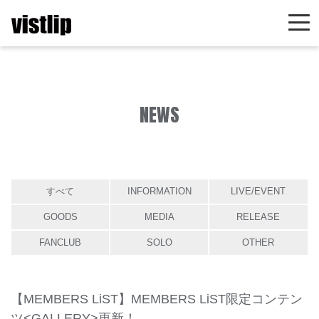
NEWS
すべて
INFORMATION
LIVE/EVENT
GOODS
MEDIA
RELEASE
FANCLUB
SOLO
OTHER
【MEMBERS LiST】MEMBERS LiST限定コンテン
ツ<GALLERY>更新！