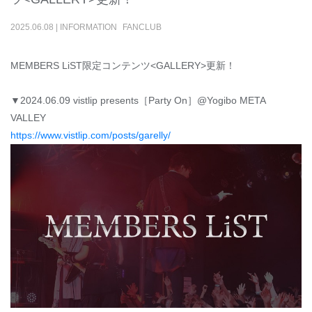
2025
.
06
.
08
|
INFORMATION
FANCLUB
MEMBERS LiST限定コンテンツ<GALLERY>更新！
▼2024.06.09 vistlip presents［Party On］@Yogibo META
VALLEY
https://www.vistlip.com/posts/garelly/