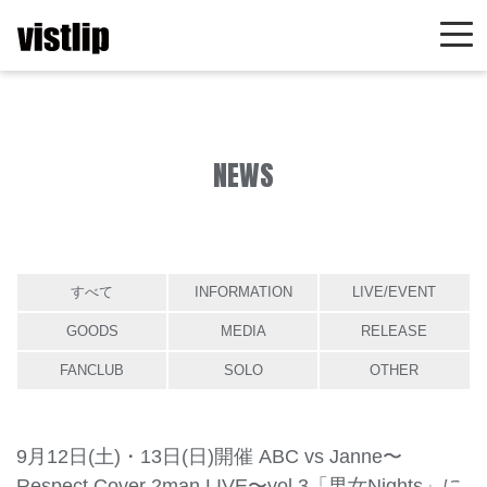
NEWS
すべて
INFORMATION
LIVE/EVENT
GOODS
MEDIA
RELEASE
FANCLUB
SOLO
OTHER
9月12日(土)・13日(日)開催 ABC vs Janne〜
Respect Cover 2man LIVE〜vol.3「男女Nights」に