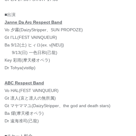
■出演
Janne Da Arc Respect Band
Vo 夕霧(DaizyStripper、SUN PROPOZE)
Gt I'LL(FEST VAINQUEUR)
Ba 9/12(土) ヒィロ(ex. ν[NEU])
9/13(日) 一色日和(己龍)
Key 彩雨(摩天楼オペラ)
Dr Tohya(vistlip)
ABC Respect Band
Vo HAL(FEST VAINQUEUR)
Gt 凛人(哀と凛人の無所属)
Gt マヤママユ(DaizyStripper、the god and death stars)
Ba 燿(摩天楼オペラ)
Dr 遠海准司(己龍)