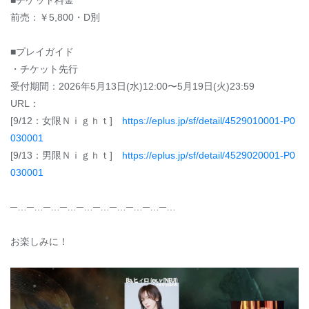
■チケット料金
前売：￥5,800・D別
■プレイガイド
・チケット先行
受付期間：2026年5月13日(水)12:00〜5月19日(火)23:59
URL：
[9/12：女限Ｎｉｇｈｔ]
https://eplus.jp/sf/detail/4529010001-P0
030001
[9/13：男限Ｎｉｇｈｔ]
https://eplus.jp/sf/detail/4529020001-P0
030001
─…─…─…─…─…─…─…─…─…─…
お楽しみに！