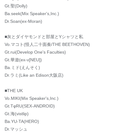
Gt.聖(Dolly)
Ba.seek(Mix Speaker's,Inc.)
Dr.Soan(ex-Moran)
■灰とダイヤモンドと部屋とYシャツと私
Vo.マコト(怪人二十面奏/THE BEETHOVEN)
Gt.rui(Develop One's Faculties)
Gt.華遊(ex-ν[NEU])
Ba.ミド(えんそく)
Dr.ラミ(Like an Edison大阪店)
■THE UK
Vo.MIKI(Mix Speaker's,Inc.)
Gt.TφRU(SEX-ANDROID)
Gt.海(vistlip)
Ba.YU-TA(HERO)
Dr.マッシュ