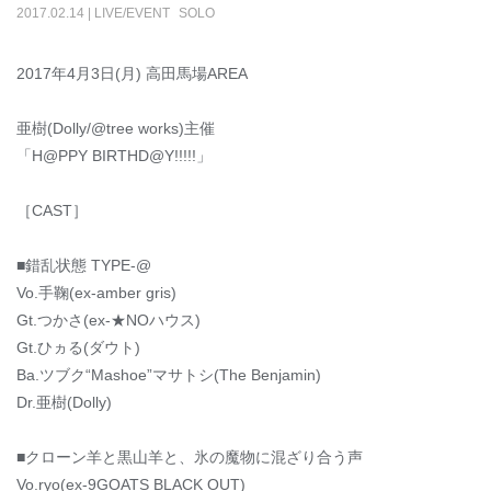
2017
.
02
.
14
|
LIVE/EVENT
SOLO
2017年4月3日(月) 高田馬場AREA
亜樹(Dolly/@tree works)主催
「H@PPY BIRTHD@Y!!!!!」
［CAST］
■錯乱状態 TYPE-@
Vo.手鞠(ex-amber gris)
Gt.つかさ(ex-★NOハウス)
Gt.ひヵる(ダウト)
Ba.ツブク“Mashoe”マサトシ(The Benjamin)
Dr.亜樹(Dolly)
■クローン羊と黒山羊と、氷の魔物に混ざり合う声
Vo.ryo(ex-9GOATS BLACK OUT)