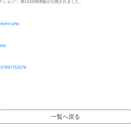
ション"」第12回WEB版が公開されました。
column.php
.php
95837897752576
一覧へ戻る