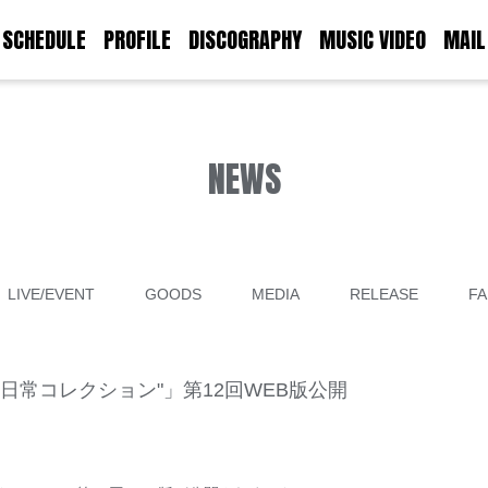
SCHEDULE
PROFILE
DISCOGRAPHY
MUSIC VIDEO
MAIL
NEWS
LIVE/EVENT
GOODS
MEDIA
RELEASE
FA
日常コレクション"」第12回WEB版公開