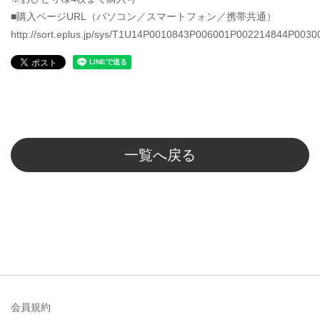
■購入ページURL（パソコン／スマートフォン／携帯共通）
http://sort.eplus.jp/sys/T1U14P0010843P006001P002214844P0030
一覧へ戻る
会員規約