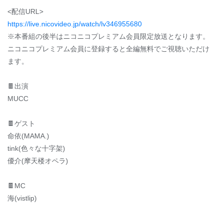
<配信URL>
https://live.nicovideo.jp/watch/lv346955680
※本番組の後半はニコニコプレミアム会員限定放送となります。
ニコニコプレミアム会員に登録すると全編無料でご視聴いただけ
ます。
🍫出演
MUCC
🍫ゲスト
命依(MAMA.)
tink(色々な十字架)
優介(摩天楼オペラ)
🍫MC
海(vistlip)