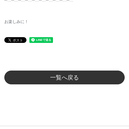
─…─…─…─…─…─…─…─…─…─…
お楽しみに！
一覧へ戻る