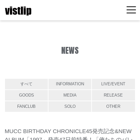
NEWS
すべて
INFORMATION
LIVE/EVENT
GOODS
MEDIA
RELEASE
FANCLUB
SOLO
OTHER
MUCC BIRTHDAY CHRONICLE45発売記念&NEW
ALBUM「1997」発売47日前特番！「俺たちのバレ