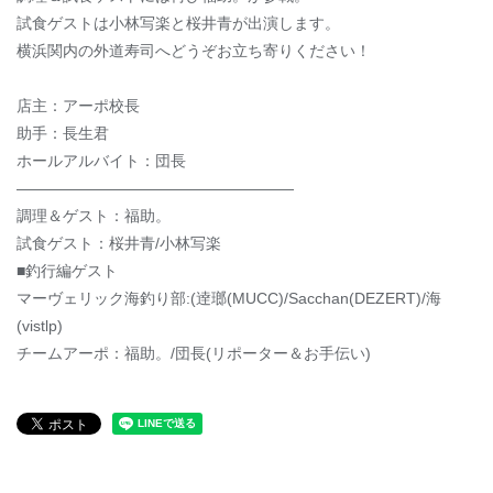
試食ゲストは小林写楽と桜井青が出演します。
横浜関内の外道寿司へどうぞお立ち寄りください！
店主：アーポ校長
助手：長生君
ホールアルバイト：団長
——————————————————
調理＆ゲスト：福助。
試食ゲスト：桜井青/小林写楽
■釣行編ゲスト
マーヴェリック海釣り部:(逹瑯(MUCC)/Sacchan(DEZERT)/海
(vistlp)
チームアーポ：福助。/団長(リポーター＆お手伝い)