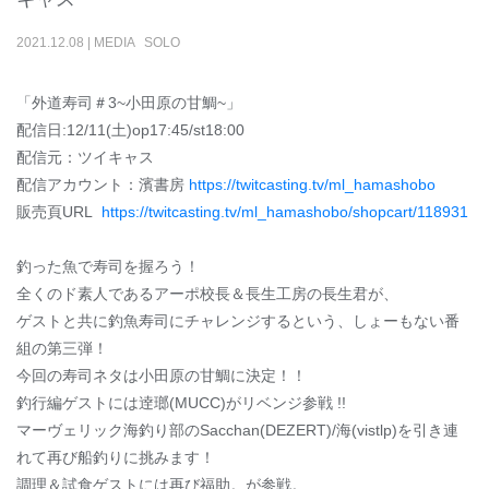
2021
.
12
.
08
|
MEDIA
SOLO
「外道寿司＃3~小田原の甘鯛~」
配信日:12/11(土)op17:45/st18:00
配信元：ツイキャス
配信アカウント：濱書房
https://twitcasting.tv/ml_hamashobo
販売頁URL
https://twitcasting.tv/ml_hamashobo/shopcart/118931
釣った魚で寿司を握ろう！
全くのド素人であるアーポ校長＆長生工房の長生君が、
ゲストと共に釣魚寿司にチャレンジするという、しょーもない番
組の第三弾！
今回の寿司ネタは小田原の甘鯛に決定！！
釣行編ゲストには逹瑯(MUCC)がリベンジ参戦 !!
マーヴェリック海釣り部のSacchan(DEZERT)/海(vistlp)を引き連
れて再び船釣りに挑みます！
調理＆試食ゲストには再び福助。が参戦。