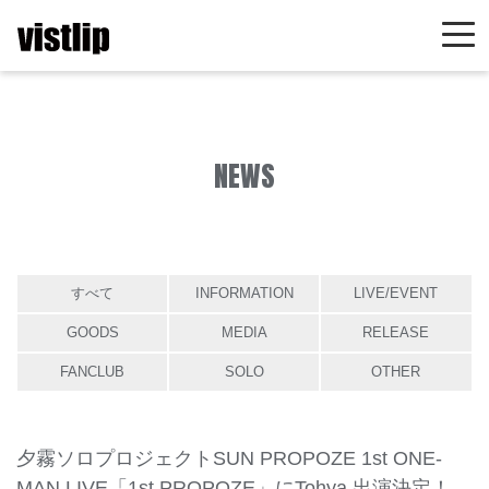
NEWS
すべて
INFORMATION
LIVE/EVENT
GOODS
MEDIA
RELEASE
FANCLUB
SOLO
OTHER
夕霧ソロプロジェクトSUN PROPOZE 1st ONE-
MAN LIVE「1st PROPOZE」にTohya 出演決定！