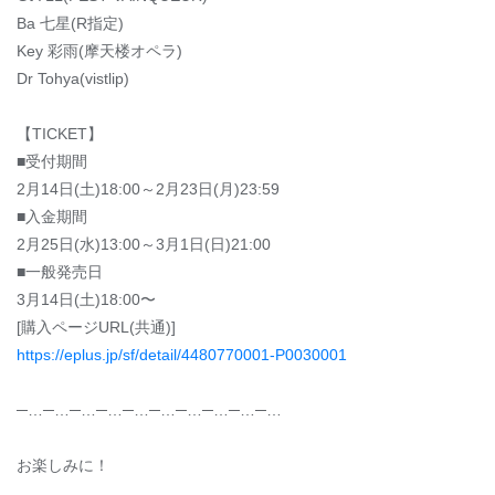
Ba 七星(R指定)
Key 彩雨(摩天楼オペラ)
Dr Tohya(vistlip)
【TICKET】
■受付期間
2月14日(土)18:00～2月23日(月)23:59
■入金期間
2月25日(水)13:00～3月1日(日)21:00
■一般発売日
3月14日(土)18:00〜
[購入ページURL(共通)]
https://eplus.jp/sf/detail/4480770001-P0030001
─…─…─…─…─…─…─…─…─…─…
お楽しみに！