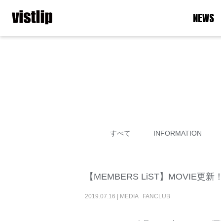
NEWS
すべて
INFORMATION
【MEMBERS LiST】MOVIE更新
2019
.
07
.
16
|
MEDIA
FANCLUB