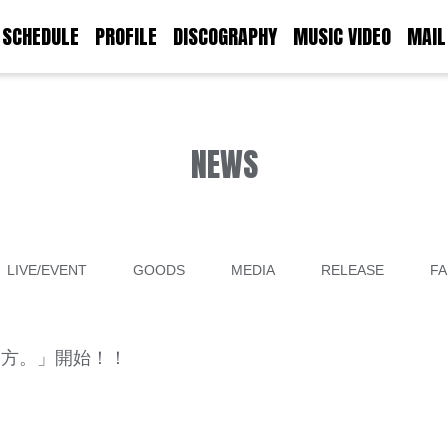
SCHEDULE
PROFILE
DISCOGRAPHY
MUSIC VIDEO
MAIL
NEWS
LIVE/EVENT
GOODS
MEDIA
RELEASE
FA
え方。」開始！！