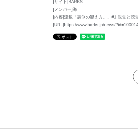
[サイト]BARKS
[メンバー]海
[内容]連載「裏側の観え方。」#1 視覚と聴
[URL]https://www.barks.jp/news/?id=10001