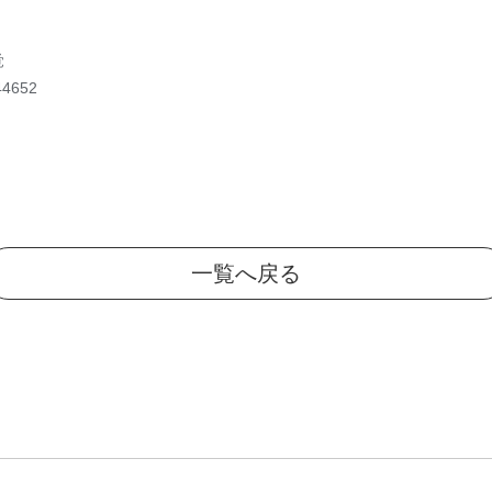
覚
44652
一覧へ戻る