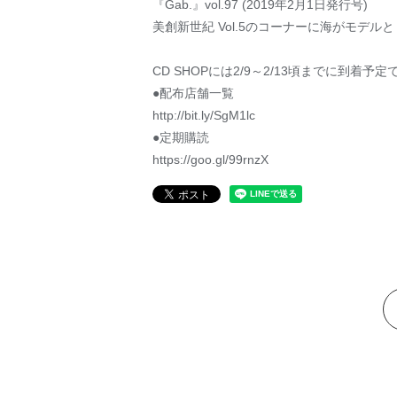
『Gab.』vol.97 (2019年2月1日発行号)
美創新世紀 Vol.5のコーナーに海がモデル
CD SHOPには2/9～2/13頃までに到
●配布店舗一覧
http://bit.ly/SgM1lc
●定期購読
https://goo.gl/99rnzX