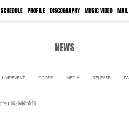
SCHEDULE
PROFILE
DISCOGRAPHY
MUSIC VIDEO
MAIL
NEWS
LIVE/EVENT
GOODS
MEDIA
RELEASE
FA
日発行号) 海掲載情報