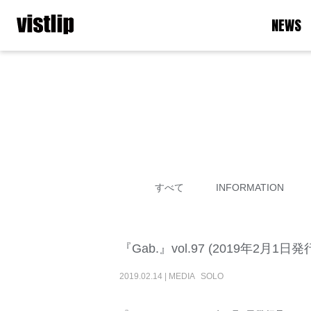
NEWS
すべて
INFORMATION
『Gab.』vol.97 (2019年2月1
2019
.
02
.
14
|
MEDIA
SOLO