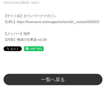
2018
.
03
.
28
|
MEDIA
SOLO
【サイト名】タウンワークマガジン
【URL】https://townwork.net/magazine/serial/c_oretachi/58202/
【メンバー】瑠伊
【内容】俺達の仕事論 vol.29
一覧へ戻る