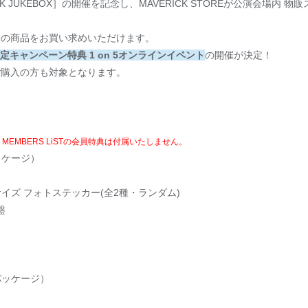
E［CLOCKWORK JUKEBOX］の開催を記念し、MAVERICK STOREが公演会場
販売中の商品をお買い求めいただけます。
 LIVE限定キャンペーン特典 1 on 5オンラインイベント
の開催が決定！
ンでご購入の方も対象となります。
ST・MEMBERS LiSTの会員特典は付属いたしません。
ッケージ）
イズ フォトステッカー(全2種・ランダム)
盤
パッケージ）