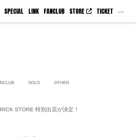
SPECIAL
LINK
FANCLUB
STORE
TICKET
NCLUB
SOLO
OTHER
MAVERICK STORE 特別出店が決定！