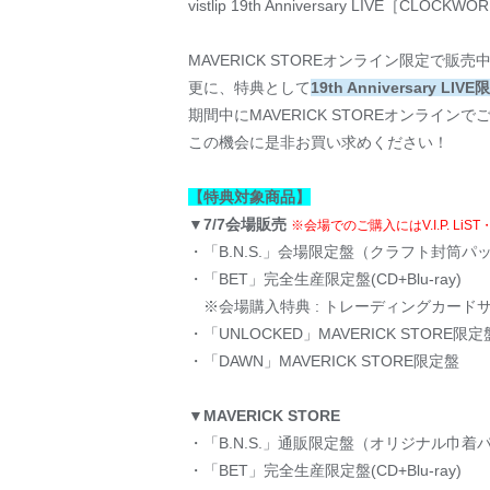
vistlip 19th Anniversary LIV
MAVERICK STOREオンライン限定で
更に、特典として
19th Anniversary
期間中にMAVERICK STOREオンライ
この機会に是非お買い求めください！
【特典対象商品】
▼7/7会場販売
※会場でのご購入にはV.I.P. Li
・「B.N.S.」会場限定盤（クラフト封筒パ
・「BET」完全生産限定盤(CD+Blu-ray)
※会場購入特典 : トレーディングカードサ
・「UNLOCKED」MAVERICK STORE限定
・「DAWN」MAVERICK STORE限定盤
▼MAVERICK STORE
・「B.N.S.」通販限定盤（オリジナル巾着
・「BET」完全生産限定盤(CD+Blu-ray)