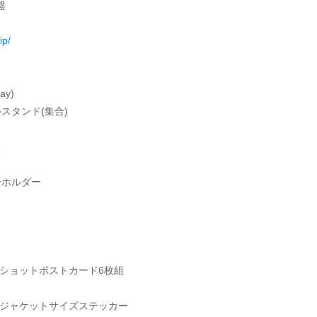
盤
ip/
ay)
ルスタンド(集合)
ス
キーホルダー
イブショットポストカード6枚組
定盤ジャケットサイズステッカー