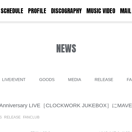
SCHEDULE
PROFILE
DISCOGRAPHY
MUSIC VIDEO
MAIL
NEWS
LIVE/EVENT
GOODS
MEDIA
RELEASE
FA
9th Anniversary LIVE［CLOCKWORK JUKEBOX］に
S
RELEASE
FANCLUB