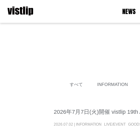
NEWS
すべて
INFORMATION
2026年7月7日(火)開催 vistlip 1
2026
.
07
.
02
|
INFORMATION
LIVE/EVENT
GOOD