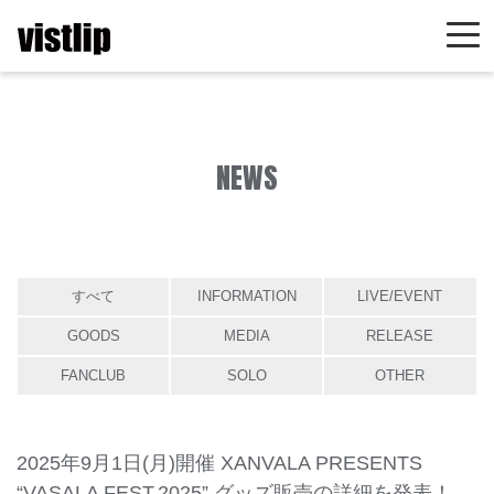
NEWS
すべて
INFORMATION
LIVE/EVENT
GOODS
MEDIA
RELEASE
FANCLUB
SOLO
OTHER
2025年9月1日(月)開催 XANVALA PRESENTS
“VASALA FEST.2025” グッズ販売の詳細を発表！